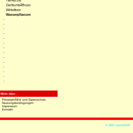
TierÃ€rzte
ZierfischbÃ¶rsen
Wirbellose
Wasserpflanzen
-
-
-
-
-
-
-
-
-
-
-
-
-
-
Mehr über..
PrivatsphÃ€re und Datenschutz
Nutzungsbedingungen
Impressum
Kontakt
© 2005
xoomSHOP. -