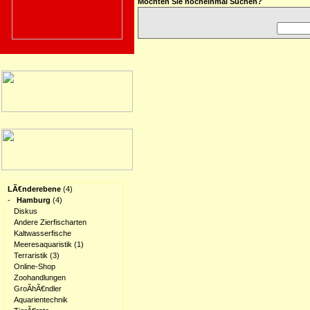
Möchten Sie nocheinmal Suchen?
LÃ€nderebene
(4)
-
Hamburg
(4)
Diskus
Andere Zierfischarten
Kaltwasserfische
Meeresaquaristik
(1)
Terraristik
(3)
Online-Shop
Zoohandlungen
GroÃhÃ€ndler
Aquarientechnik